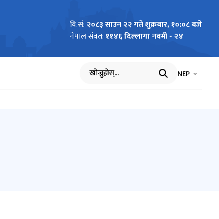
वि.सं:
२०८३ साउन २२ गते शुक्रबार, १०:०८ बजे
नेपाल संवत:
११४६ दिल्लागा नवमी - २४
भाषा चयन गर्नुह
भाषा प
NEP
खोज्नुहोस्