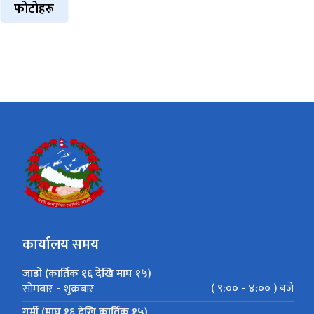
फोटोहरू
कार्यालय समय
जाडो (कार्तिक १६ देखि माघ १५)
( ९:०० - ४:०० ) बजे
सोमबार - शुक्रबार
गर्मी (माघ १६ देखि कार्तिक १५)