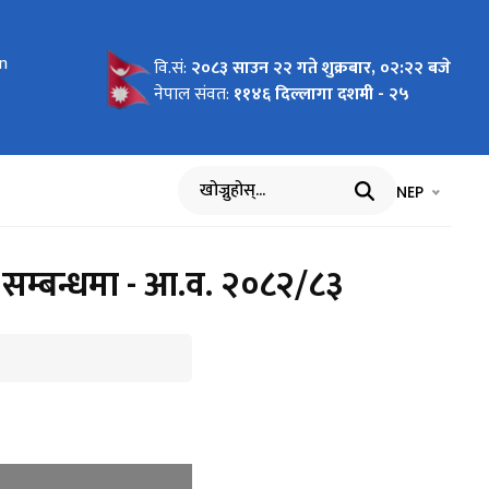
PLRIP:31
on
2-07-
83-03-32)
चालन
DoLID:
83-03-24)
2/83)
kh
ri
 रकम
रु
 रकम
रम सञ्चालन
y 5-6,
ework
 Plan
ESCP)-
वि.सं:
२०८३ साउन २२ गते शुक्रबार, ०२:२२ बजे
नेपाल संवत:
११४६ दिल्लागा दशमी - २५
भाषा चयन गर्नुह
भाषा प
NEP
खोज्नुहोस्
 सम्बन्धमा - आ.व. २०८२/८३