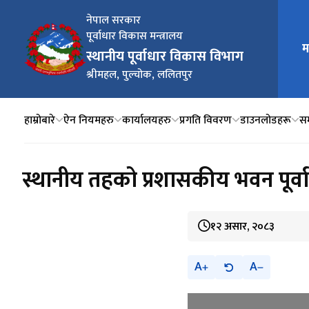
नेपाल सरकार
पूर्वाधार विकास मन्त्रालय
मुख्य न
म
स्थानीय पूर्वाधार विकास विभाग
श्रीमहल, पुल्चोक, ललितपुर
हाम्रोबारे
ऐन नियमहरु
कार्यालयहरु
प्रगति विवरण
डाउनलोडहरू
सम
स्थानीय तहको प्रशासकीय भवन पूर्
१२ असार, २०८३
A
A