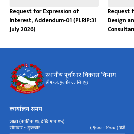
Request for Expression of
Request f
Interest, Addendum-01 (PLRIP:31
Design an
July 2026)
Consultan
स्थानीय पूर्वाधार विकास विभाग
श्रीमहल, पुल्चोक, ललितपुर
कार्यालय समय
जाडो (कार्तिक १६ देखि माघ १५)
( ९:०० - ४:०० ) बजे
सोमबार - शुक्रबार