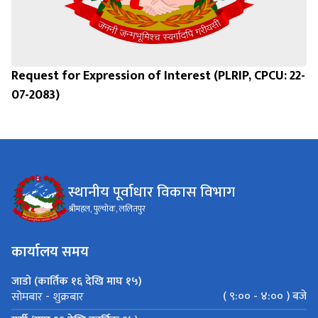
Request for Expression of Interest (PLRIP, CPCU: 22-
07-2083)
स्थानीय पूर्वाधार विकास विभाग
श्रीमहल, पुल्चोक, ललितपुर
कार्यालय समय
जाडो (कार्तिक १६ देखि माघ १५)
( ९:०० - ४:०० ) बजे
सोमबार - शुक्रबार