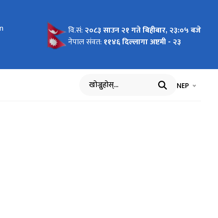
PLRIP:31
on
2-07-
83-03-32)
चालन
DoLID:
83-03-24)
2/83)
kh
ri
 रकम
रु
 रकम
रम सञ्चालन
y 5-6,
ework
 Plan
ESCP)-
वि.सं:
२०८३ साउन २१ गते बिहीबार, २३:०५ बजे
नेपाल संवत:
११४६ दिल्लागा अष्टमी - २३
भाषा चयन गर्नुह
भाषा प
NEP
खोज्नुहोस्