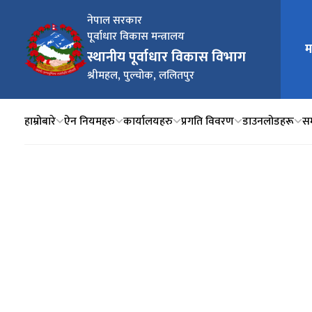
नेपाल सरकार
पूर्वाधार विकास मन्त्रालय
मुख्य न
म
स्थानीय पूर्वाधार विकास विभाग
श्रीमहल, पुल्चोक, ललितपुर
हाम्रोबारे
ऐन नियमहरु
कार्यालयहरु
प्रगति विवरण
डाउनलोडहरू
सम